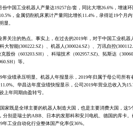
中国工业机器人产量达19257台/套，同比大增26.6%，增速环比
.5%，金属切削机床累计产量同比增长11.4%，录得近19个月
为明显。
界关注的热点。事实上，在过去的2019年，对于中国工业机器
300222.SZ）、机器人(300024.SZ）、万讯自控(300112.S
）、快克股份（603203.SH）、科瑞技术（002957.SZ)、拓斯达（300
60.SH）等。
9年业绩承压明显。机器人年报显示，2019年归属于母公司所有者
减少11.0%。华昌达年度业绩快报显示，公司2019年营业总收入为15
，较上年同期由盈转亏。
国家既是全球主要的机器人制造大国，也是主要消费大国，这5个
，分别是瑞士的ABB、日本的发那科和安川电机、德国的库卡。截
19年工业自动化行业整体国产化率仅36%。